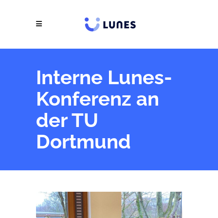
Interne Lunes-
Konferenz an
der TU
Dortmund