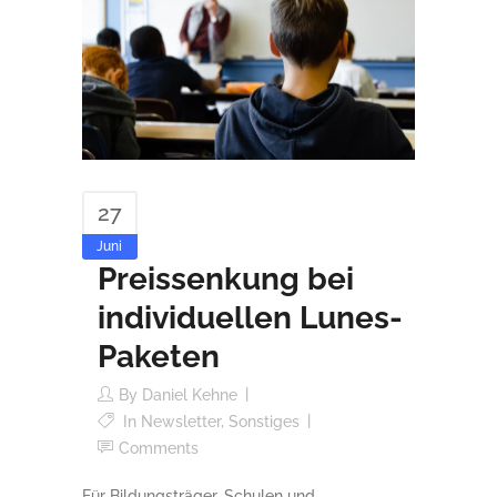
27
Juni
Preissenkung bei
individuellen Lunes-
Paketen
By
Daniel Kehne
In
Newsletter
,
Sonstiges
Comments
Für Bildungsträger, Schulen und