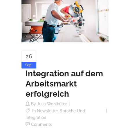
26
Sep.
Integration auf dem
Arbeitsmarkt
erfolgreich
By
Julia Wohlhüter
In
Newsletter
,
Sprache Und
Integration
Comments