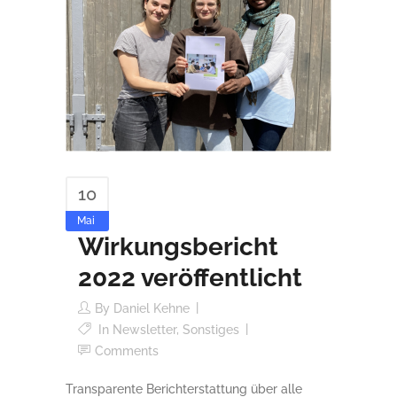
10
Mai
Wirkungsbericht
2022 veröffentlicht
By
Daniel Kehne
In
Newsletter
,
Sonstiges
Comments
Transparente Berichterstattung über alle